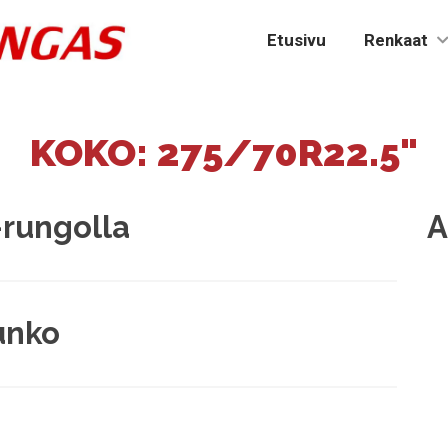
Etusivu
Renkaat
KOKO:
275/70R22.5"
-rungolla
A
unko