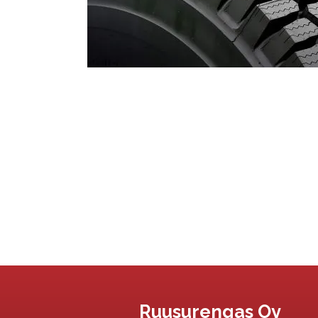
Ruusurengas Oy